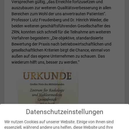
Versprechen gültig, „das Erreichte fortzusetzen und
auszubauen zur weiteren Qualitätsverbesserung in allen
Bereichen zum Wohl der uns anvertrauten Patienten“.
Professor Lutz Freudenberg und Dr. Hinrich Wieder, die
beiden weiteren geschäftsführenden Gesellschafter des
ZRN, konnten sich schnell für die Teilnahme am weiteren
Verfahren begeistern: „Die objektive, standardisierte
Bewertung der Praxis nach betriebswirtschaftlichen und
gesellschaftlichen Kriterien birgt die Chance, einmal von
außen auf das eigene Unternehmen zu schauen. Das
wiederum hilft uns, besser zu werden.“
Datenschutzeinstellungen
Die Oskar-Patzelt-
Wir nutzen Cookies auf unserer Website. Einige von ihnen sind
essenziell, während andere uns helfen, diese Website und Ihre