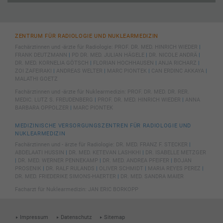
Inhalte von Videoplattformen und Social-Media-Plattformen werden
standardmäßig blockiert. Wenn Cookies von externen Medien akzeptiert
werden, bedarf der Zugriff auf diese Inhalte keiner manuellen Einwilligung
ZENTRUM FÜR RADIOLOGIE UND NUKLEARMEDIZIN
mehr.
Fachärztinnen und -ärzte für Radiologie:
PROF. DR. MED. HINRICH WIEDER
|
Cookie-Informationen anzeigen
FRANK DEUTZMANN
|
PD DR. MED. JULIAN HÄGELE
|
DR. NICOLE ANDRÄ
|
DR. MED. KORNELIA GÖTSCH
|
FLORIAN HOCHHAUSEN
|
ANJA RICHARZ
|
Datenschutzerklärung
Impressum
ZOI ZAFEIRAKI
|
ANDREAS WELTER
|
MARC PIONTEK
|
CAN ERDINC AKKAYA
|
MALATHI GOETZ
Fachärztinnen und -ärzte für Nuklearmedizin:
PROF. DR. MED. DR. RER.
MEDIC. LUTZ S. FREUDENBERG
|
PROF. DR. MED. HINRICH WIEDER
|
ANNA
BARBARA OPPOLZER
|
MARC PIONTEK
MEDIZINISCHE VERSORGUNGSZENTREN FÜR RADIOLOGIE UND
NUKLEARMEDIZIN
Fachärztinnen und - ärzte für Radiologie:
DR. MED. FRANZ F. STECKER
|
ABDELAATI HUSSIN
|
DR. MED. KETEVAN LASHKHI
|
DR. ISABELLE METZGER
|
DR. MED. WERNER PENNEKAMP
|
DR. MED. ANDREA PFEIFER
|
BOJAN
PROSENIK
|
DR. RALF RULANDS
|
OLIVER SCHMIDT
|
MARIA REYES PEREZ
|
DR. MED. FRIEDERIKE SIMONS-HAERTER
|
DR. MED. SANDRA MAIER
Facharzt für Nuklearmedizin:
JAN ERIC BORKOPP
Impressum
Datenschutz
Sitemap