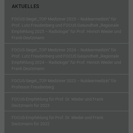
weitere Informationen anzeigen lassen und so nur bestimmte
AKTUELLES
Cookies auswählen.
FOCUS-Siegel „TOP Mediziner 2025 – Nuklearmedizin“ für
Alle akzeptieren
Speichern
Prof. Lutz Freudenberg und FOCUS Gesundheit „Regionale
Empfehlung 2025 – Radiologie“ für Prof. Hinrich Wieder und
Nur essenzielle Cookies akzeptieren
Frank Deutzmann
Zurück
FOCUS-Siegel „TOP Mediziner 2024 – Nuklearmedizin“ für
Datenschutzeinstellungen
Prof. Lutz Freudenberg und FOCUS Gesundheit „Regionale
Essenziell (1)
Empfehlung 2024 – Radiologie“ für Prof. Hinrich Wieder und
Frank Deutzmann
Essenzielle Cookies ermöglichen grundlegende Funktionen und sind für die
einwandfreie Funktion der Website erforderlich.
FOCUS-Siegel „TOP Mediziner 2023 – Nuklearmedizin“ für
Cookie-Informationen anzeigen
Professor Freudenberg
Stati
Statistiken (1)
FOCUS-Empfehlung für Prof. Dr. Wieder und Frank
Deutzmann für 2023
Statistik Cookies erfassen Informationen anonym. Diese Informationen
helfen uns zu verstehen, wie unsere Besucher unsere Website nutzen.
FOCUS-Empfehlung für Prof. Dr. Wieder und Frank
Cookie-Informationen anzeigen
Deutzmann für 2022
Exte
Externe Medien (7)