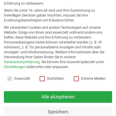
Erfahrung zu verbessern.
Wenn Sie unter 16 Jahre alt sind und Ihre Zustimmung zu
freiwilligen Diensten geben möchten, müssen Sie Ihre
Erziehungsberechtigten um Erlaubnis bitten.
Wir verwenden Cookies und andere Technologien auf unserer
Website. Einige von ihnen sind essenziell, während andere uns
Stiftung zeichnet Betriebe und Kommunen aus, die sich
helfen, diese Website und Ihre Erfahrung zu verbessern.
besonders für eine Kultur der Selbständigkeit, für
Personenbezogene Daten können verarbeitet werden (z. B. IP-
unternehmerische Verantwortung sowie für die Förderung
Adressen), z. B. für personalisierte Anzeigen und Inhalte oder
des Mittelstands engagieren. Geehrt wurden jetzt die
Anzeigen- und Inhaltsmessung.
Weitere Informationen über die
besten mittelständischen Unternehmen aus Bremen,
Verwendung Ihrer Daten finden Sie in unserer
Niedersachsen, Hamburg, Rheinland-Pfalz, dem Saarland,
Datenschutzerklärung
.
Sie können Ihre Auswahl jederzeit unter
Schleswig-Holstein und Nordrhein-Westfalen. Insgesamt
Einstellungen
widerrufen oder anpassen.
wurden dieses Jahr bundesweit 4796 Betriebe nominiert.
Datenschutzeinstellungen
689 Unternehmen erreichten die Jury-Liste.
Essenziell
Statistiken
Externe Medien
Weitere Informationen:
Finalisten 2016 aus Nordrhein-Westfalen –
Alle akzeptieren
Mittelstandspreis
www.mittelstandspreis.com
Speichern