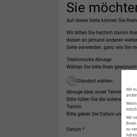
Sie möchte
Auf dieser Seite können Sie Ihren
Wir bitten Sie herzlich darum Ih
diesen an jemand anderen weiter
Seite verwenden, ganz wie Sie m
Telefonische Absage
Wählen Sie bitte Ihren gewünsch
Standort wählen
Wir n
Absage über unser Terminabsag
ander
Bitte füllen Sie die untenstehen
Wenn 
Termin
möcht
Bitte geben Sie Datum und Uhrze
Wir v
ihnen
Datum *
zu ve
Adres