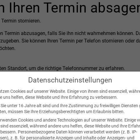
n Ihren Termin absage
 Termin stornieren.
ren Termin abzusagen, falls Sie ihn nicht wahrnehmen können. Da
zugeben. Sie können Ihren Termin per Telefon stornieren oder d
öchten.
ten Standort, um die richtige Telefonnummer zu erfahren.
Datenschutzeinstellungen
utzen Cookies auf unserer Website. Einige von ihnen sind essenziell, wäh
e-Formular
e uns helfen, diese Website und Ihre Erfahrung zu verbessern.
den Felder aus und senden Sie uns Ihre Angaben zu.
Sie unter 16 Jahre alt sind und Ihre Zustimmung zu freiwilligen Diensten
en, müssen Sie Ihre Erziehungsberechtigten um Erlaubnis bitten.
it zu Ihrem Termin ein, den Sie absagen möchten:
erwenden Cookies und andere Technologien auf unserer Website. Einige 
 sind essenziell, während andere uns helfen, diese Website und Ihre Erfa
rbessern.
Personenbezogene Daten können verarbeitet werden (z. B. IP-
sen), z. B. für personalisierte Anzeigen und Inhalte oder Anzeigen- und