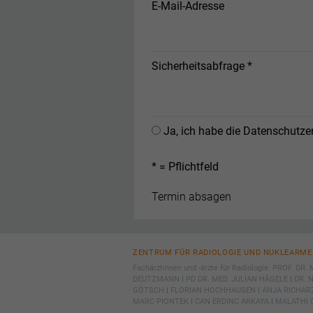
E-Mail-Adresse
möcht
Wir v
ihnen
zu ve
Sicherheitsabfrage *
Adres
Inhal
in un
Hier 
Einwi
Ja, ich habe die
Datenschutze
lasse
Al
* = Pflichtfeld
Nu
Daten
Ess
ZENTRUM FÜR RADIOLOGIE UND NUKLEARME
Essen
Fachärztinnen und -ärzte für Radiologie:
PROF. DR. 
Funkt
DEUTZMANN
|
PD DR. MED. JULIAN HÄGELE
|
DR. 
GÖTSCH
|
FLORIAN HOCHHAUSEN
|
ANJA RICHA
MARC PIONTEK
|
CAN ERDINC AKKAYA
|
MALATHI 