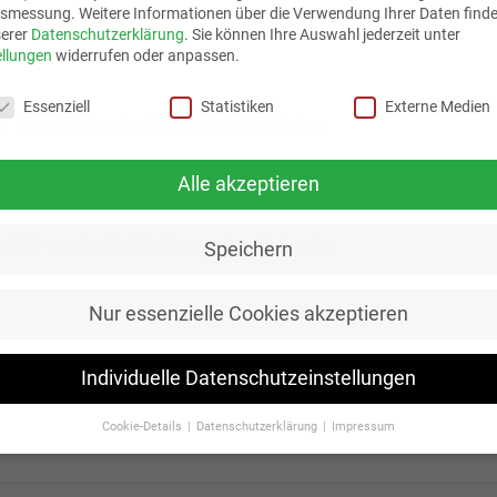
tsmessung.
Weitere Informationen über die Verwendung Ihrer Daten finde
serer
Datenschutzerklärung
.
Sie können Ihre Auswahl jederzeit unter
ellungen
widerrufen oder anpassen.
schutzeinstellungen
Essenziell
Statistiken
Externe Medien
es Termins aus, den Sie absagen möchten:
Alle akzeptieren
d für eventuelle Rückfragen Ihre Daten ein:
Speichern
Nur essenzielle Cookies akzeptieren
Individuelle Datenschutzeinstellungen
Cookie-Details
Datenschutzerklärung
Impressum
Datenschutzeinstellungen
Sie unter 16 Jahre alt sind und Ihre Zustimmung zu freiwilligen Diensten