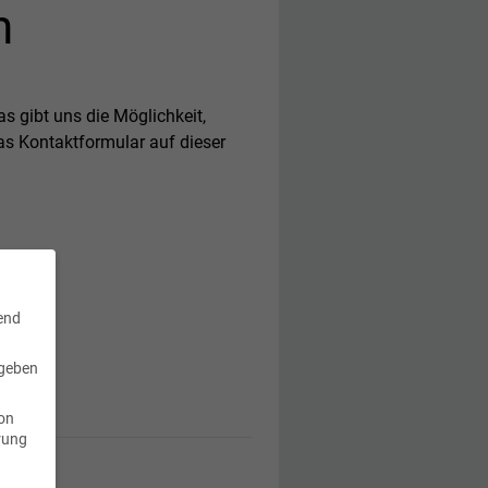
n
s gibt uns die Möglichkeit,
as Kontaktformular auf dieser
rend
 geben
von
hrung