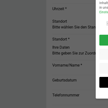
Inhal
in un
Uhrzeit *
Einst
Daten
Standort
Bitte wählen Sie den Standort d
Standort *
Ihre Daten
Bitte geben Sie zur Zuordnung un
Vorname/Name *
Geburtsdatum
Telefonnummer
Wenn 