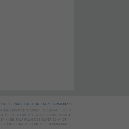
von
hrung
n Sie
eigen
Zurück
EN FÜR RADIOLOGIE UND NUKLEARMEDIZIN
R. MED. FRANZ F. STECKER
|
ABDELAATI HUSSIN
|
LLE METZGER
|
DR. MED. WERNER PENNEKAMP
|
SENIK
|
DR. RALF RULANDS
|
OLIVER SCHMIDT
|
RIKE SIMONS-HAERTER
|
DR. MED. SANDRA MAIER