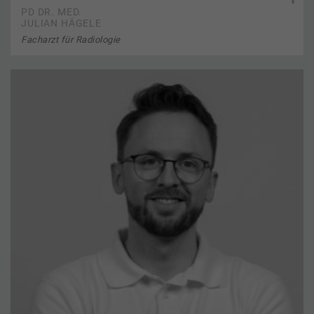
PD DR. MED.
JULIAN HÄGELE
Facharzt für Radiologie