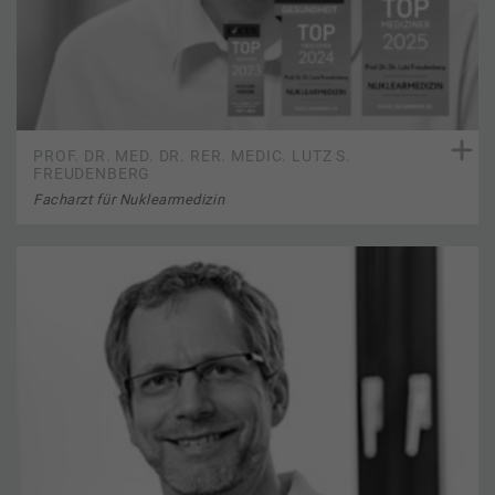
PROF. DR. MED. DR. RER. MEDIC. LUTZ S.
FREUDENBERG
Facharzt für Nuklearmedizin