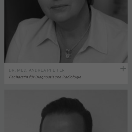
DR. MED. ANDREA PFEIFER
Fachärztin für Diagnostische Radiologie