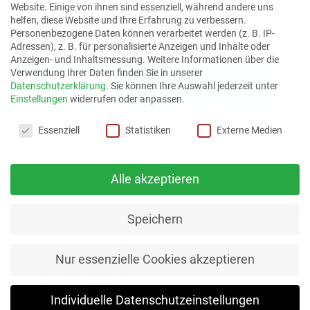
Website. Einige von ihnen sind essenziell, während andere uns
am Helios Klinikum Krefeld und schloss diese 2024
helfen, diese Website und Ihre Erfahrung zu verbessern.
erfolgreich ab.
Personenbezogene Daten können verarbeitet werden (z. B. IP-
Adressen), z. B. für personalisierte Anzeigen und Inhalte oder
Anzeigen- und Inhaltsmessung.
Weitere Informationen über die
Verwendung Ihrer Daten finden Sie in unserer
Medizinisches Versorgungszentrum für Radiologie
Datenschutzerklärung
.
Sie können Ihre Auswahl jederzeit unter
und Nuklearmedizin
Einstellungen
widerrufen oder anpassen.
Datenschutzeinstellungen
Essenziell
Statistiken
Externe Medien
UNSER ÄRZTE TEAM
Alle akzeptieren
FACHÄRZTE FÜR RADIOLOGIE
DR. MED. FRANZ F. STECKER
ABDELAATI HUSSIN
Speichern
DR. MED. KETEVAN LASHKHI
DR. ISABELLE METZGER
DR. MED. WERNER PENNEKAMP
Nur essenzielle Cookies akzeptieren
DR. MED. ANDREA PFEIFER
BOJAN PROSENIK
Individuelle Datenschutzeinstellungen
DR. RALF RULANDS