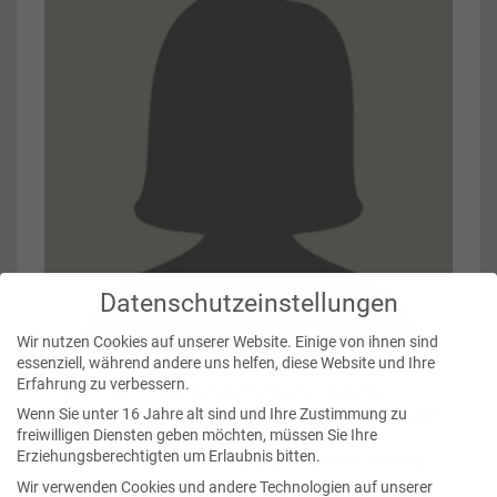
Datenschutzeinstellungen
Wir nutzen Cookies auf unserer Website. Einige von ihnen sind
essenziell, während andere uns helfen, diese Website und Ihre
Erfahrung zu verbessern.
Frau Dr. med. Friederike Simons-Haerter studierte
Wenn Sie unter 16 Jahre alt sind und Ihre Zustimmung zu
Humanmedizin an der Westfälischen Wilhelms-Universität
freiwilligen Diensten geben möchten, müssen Sie Ihre
Münster mit einem Forschungsaufenthalt am
Erziehungsberechtigten um Erlaubnis bitten.
Massachusetts General Hospital der Harvard University.
Wir verwenden Cookies und andere Technologien auf unserer
Ihre Facharztweiterbildung zur Radiologin absolvierte sie